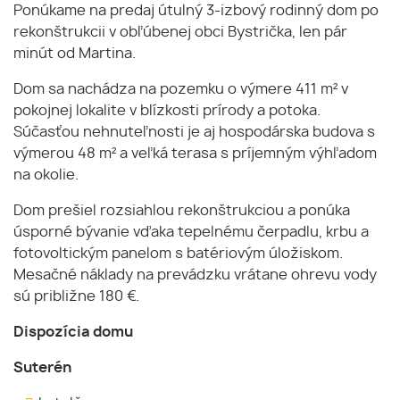
Ponúkame na predaj útulný 3-izbový rodinný dom po
rekonštrukcii v obľúbenej obci Bystrička, len pár
minút od Martina.
Dom sa nachádza na pozemku o výmere 411 m² v
pokojnej lokalite v blízkosti prírody a potoka.
Súčasťou nehnuteľnosti je aj hospodárska budova s
výmerou 48 m² a veľká terasa s príjemným výhľadom
na okolie.
Dom prešiel rozsiahlou rekonštrukciou a ponúka
úsporné bývanie vďaka tepelnému čerpadlu, krbu a
fotovoltickým panelom s batériovým úložiskom.
Mesačné náklady na prevádzku vrátane ohrevu vody
sú približne 180 €.
Dispozícia domu
Suterén