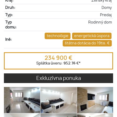
Kraj:
Žilinský kraj
Druh:
Domy
Typ:
Predaj
Typ
Rodinný dom
domu:
technológie
energetická úspora
Iné:
štátna dotácia do 19tis. €
234 900 €
Splátka úveru:
952.16 €
*
Exkluzívna ponuka