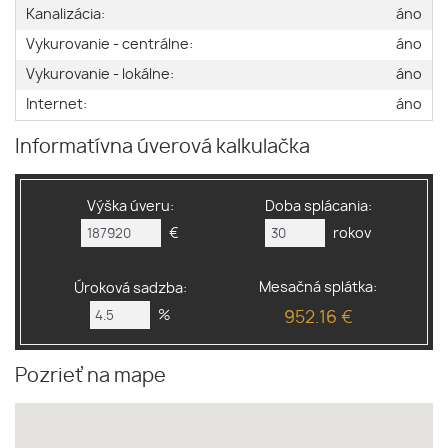
Kanalizácia:
áno
Vykurovanie - centrálne:
áno
Vykurovanie - lokálne:
áno
Internet:
áno
Informatívna úverová kalkulačka
Výška úveru:
Doba splácania:
€
rokov
Mesačná splátka:
Úroková sadzba:
%
952.16 €
Pozrieť na mape