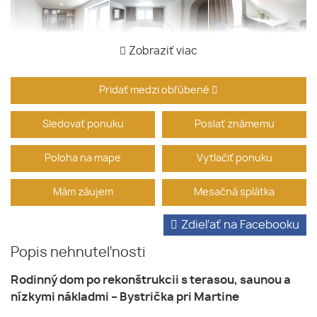
Zobraziť viac
Pridať medzi obľúbené
Sledovať ponuku
Poslať známemu
Poloha na mape
Vytlačiť ponuku
Mám záujem
Mesačná splátka
Zdieľať na Facebooku
Popis nehnuteľnosti
Rodinný dom po rekonštrukcii s terasou, saunou a
nízkymi nákladmi – Bystrička pri Martine