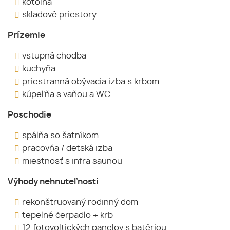
kotolňa
skladové priestory
Prízemie
vstupná chodba
kuchyňa
priestranná obývacia izba s krbom
kúpeľňa s vaňou a WC
Poschodie
spálňa so šatníkom
pracovňa / detská izba
miestnosť s infra saunou
Výhody nehnuteľnosti
rekonštruovaný rodinný dom
tepelné čerpadlo + krb
12 fotovoltických panelov s batériou