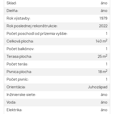
Sklad:
áno
Dielňa:
áno
Rok výstavby:
1979
Rok poslednej rekonštrukcie:
2022
Počet poschodí od prízemia vyššie:
1
2
Celková plocha:
140 m
Počet balkónov:
1
2
Terasa plocha:
25 m
Počet terás:
1
2
Pivnica plocha:
18 m
Počet pivníc:
1
Orientácia:
Juhozápad
Inžinierske siete:
áno
Voda:
áno
Elektrika:
áno