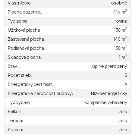
Vlastníctvo:
osobné
2
Plocha pozemku:
414 m
Typ zeme:
rovina
2
Úžitková plocha:
138 m
2
Zastavaná plocha:
140 m
2
Podlahová plocha:
138 m
2
Skladová plocha:
1 m
Stav:
úplne prerobený
Počet izieb:
3
Energetický certifikát:
A
Energetická náročnosť budovy:
Nízkoenergetický
Typ výbavy:
kompletne vybavený
Balkón:
áno
Terasa:
áno
Pivnica:
áno