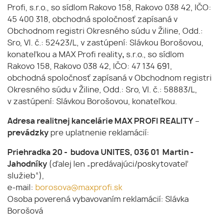
Profi, s.r.o., so sídlom Rakovo 158, Rakovo 038 42, IČO:
45 400 318, obchodná spoločnosť zapísaná v
Obchodnom registri Okresného súdu v Žiline, Odd.:
Sro, Vl. č.: 52423/L, v zastúpení: Slávkou Borošovou,
konateľkou a MAX Profi reality
,
s.r.o., so sídlom
Rakovo 158, Rakovo 038 42, IČO: 47 134 691,
obchodná spoločnosť zapísaná v Obchodnom registri
Okresného súdu v Žiline, Odd.: Sro, Vl. č.: 58883/L,
v zastúpení: Slávkou Borošovou, konateľkou.
Adresa realitnej kancelárie MAX PROFI REALITY
–
prevádzky
pre uplatnenie reklamácií:
Priehradka 20 - budova UNITES, 036 01 Martin -
Jahodníky
(ďalej len „predávajúci/poskytovateľ
služieb“),
e-mail:
borosova@maxprofi.sk
Osoba poverená vybavovaním reklamácií: Slávka
Borošová