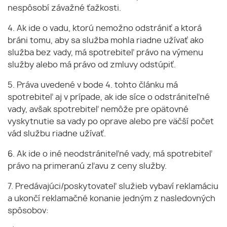
nespôsobí závažné ťažkosti.
4. Ak ide o vadu, ktorú nemožno odstrániť a ktorá
bráni tomu, aby sa služba mohla riadne užívať ako
služba bez vady, má spotrebiteľ právo na výmenu
služby alebo má právo od zmluvy odstúpiť.
5. Práva uvedené v bode 4. tohto článku má
spotrebiteľ aj v prípade, ak ide síce o odstrániteľné
vady, avšak spotrebiteľ nemôže pre opätovné
vyskytnutie sa vady po oprave alebo pre väčší počet
vád službu riadne užívať.
6. Ak ide o iné neodstrániteľné vady, má spotrebiteľ
právo na primeranú zľavu z ceny služby.
7. Predávajúci/poskytovateľ služieb vybaví reklamáciu
a ukončí reklamačné konanie jedným z nasledovných
spôsobov: