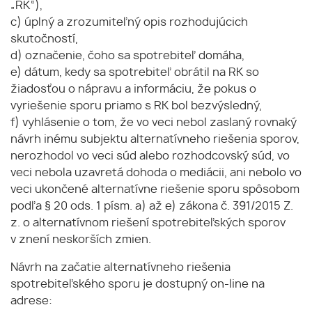
„RK“),
c) úplný a zrozumiteľný opis rozhodujúcich
skutočností,
d) označenie, čoho sa spotrebiteľ domáha,
e) dátum, kedy sa spotrebiteľ obrátil na RK so
žiadosťou o nápravu a informáciu, že pokus o
vyriešenie sporu priamo s RK bol bezvýsledný,
f) vyhlásenie o tom, že vo veci nebol zaslaný rovnaký
návrh inému subjektu alternatívneho riešenia sporov,
nerozhodol vo veci súd alebo rozhodcovský súd, vo
veci nebola uzavretá dohoda o mediácii, ani nebolo vo
veci ukončené alternatívne riešenie sporu spôsobom
podľa § 20 ods. 1 písm. a) až e) zákona č. 391/2015 Z.
z. o alternatívnom riešení spotrebiteľských sporov
v znení neskorších zmien.
Návrh na začatie alternatívneho riešenia
spotrebiteľského sporu je dostupný on-line na
adrese: