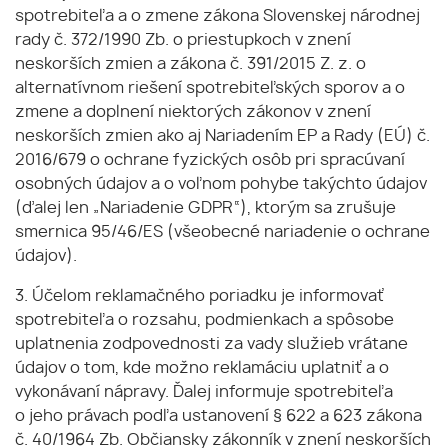
spotrebiteľa a o zmene zákona Slovenskej národnej
rady č. 372/1990 Zb. o priestupkoch v znení
neskorších zmien a zákona č. 391/2015 Z. z. o
alternatívnom riešení spotrebiteľských sporov a o
zmene a doplnení niektorých zákonov v znení
neskorších zmien ako aj Nariadením EP a Rady (EÚ) č.
2016/679 o ochrane fyzických osôb pri spracúvaní
osobných údajov a o voľnom pohybe takýchto údajov
(ďalej len „Nariadenie GDPR“), ktorým sa zrušuje
smernica 95/46/ES (všeobecné nariadenie o ochrane
údajov).
3. Účelom reklamačného poriadku je informovať
spotrebiteľa o rozsahu, podmienkach a spôsobe
uplatnenia zodpovednosti za vady služieb vrátane
údajov o tom, kde možno reklamáciu uplatniť a o
vykonávaní nápravy. Ďalej informuje spotrebiteľa
o jeho právach podľa ustanovení § 622 a 623 zákona
č. 40/1964 Zb. Občiansky zákonník v znení neskorších