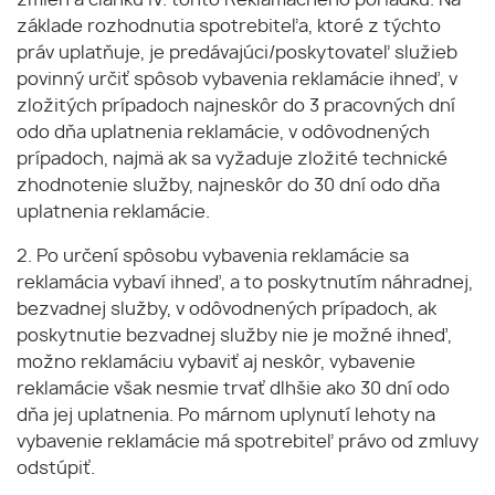
zmien a článku IV. tohto Reklamačného poriadku. Na
základe rozhodnutia spotrebiteľa, ktoré z týchto
práv uplatňuje, je predávajúci/poskytovateľ služieb
povinný určiť spôsob vybavenia reklamácie ihneď, v
zložitých prípadoch najneskôr do 3 pracovných dní
odo dňa uplatnenia reklamácie, v odôvodnených
prípadoch, najmä ak sa vyžaduje zložité technické
zhodnotenie služby, najneskôr do 30 dní odo dňa
uplatnenia reklamácie.
2. Po určení spôsobu vybavenia reklamácie sa
reklamácia vybaví ihneď, a to poskytnutím náhradnej,
bezvadnej služby, v odôvodnených prípadoch, ak
poskytnutie bezvadnej služby nie je možné ihneď,
možno reklamáciu vybaviť aj neskôr, vybavenie
reklamácie však nesmie trvať dlhšie ako 30 dní odo
dňa jej uplatnenia. Po márnom uplynutí lehoty na
vybavenie reklamácie má spotrebiteľ právo od zmluvy
odstúpiť.