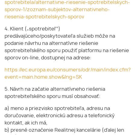
spotrebitela/alternativne-riesenie-spotrebitelskych-
sporov-1/zoznam-subjektov-alternativneho-
riesenia-spotrebitelskych-sporov
4. Klient („spotrebiteľ“)
predávajúceho/poskytovateľa služieb môže na
podanie návrhu na alternatívne riešenie
spotrebiteľského sporu použiť platformu na riešenie
sporov on-line, dostupnej na adrese:
https://ec.europa.eu/consumers/odr/main/index.cfm?
event=main.home.show&lng=SK
5. Návrh na začatie alternatívneho riešenia
spotrebiteľského sporu musí obsahovať:
a) meno a priezvisko spotrebiteľa, adresu na
doručovanie, elektronickú adresu a telefonický
kontakt, ak ich má,
b) presné označenie Realitnej kancelárie (ďalej len