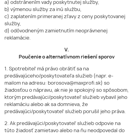
a) odstránením vady poskytnutej služby,
b) výmenou služby za inú službu,
c) zaplatením primeranej zľavy z ceny poskytovanej
služby,
d) odôvodneným zamietnutím neoprávnenej
reklamácie.
V.
Poučenie o alternatívnom riešení sporov
1. Spotrebiteľ má právo obrátiť sa na
predávajúceho/poskytovateľa služieb (napr. e-
mailom na adresu: borosova@maxprofi.sk) so
žiadosťou o nápravu, ak nie je spokojný so spôsobom,
ktorým predávajúci/poskytovateľ služieb vybavil jeho
reklamáciu alebo ak sa domnieva, že
predávajúci/poskytovateľ služieb porušil jeho práva.
2. Ak predávajúci/poskytovateľ služieb odpovie na
túto žiadosť zamietavo alebo na ňu neodpovedal do