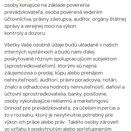
osoby konajúce na základe poverenia
prevádzkovateľa, osoba poverená vedením
účtovníctva, právny zástupca, audítor, orgány štátnej
správy a verejnej moci na výkon
kontroly a dozoru
Všetky Vaše osobné údaje budú ukladané v našich
interných systémoch a budú nami ďalej
poskytované rôznym spolupracujúcim subjektom
(sprostredkovateľom), ktorými sú najmä
záujemcovia o predaj, kúpu alebo prenájom
nehnuteľností, audítori, právni poradcovia, notári,
znalci a odhadcovia hodnoty nehnuteľností, daňoví a
účtovní sprostredkovatelia, banky, poisťovne,
osoby vykonávajúce reklamnú a marketingovú
činnosť pre prevádzkovateľa, za účelom inzercie a
to v rozsahu, ktorý je nevyhnutne potrebný pre
výkon ich práce alebo práv. Takéto osoby zároveň
vo vzťahu k poskytnutým alebo sprístupneným