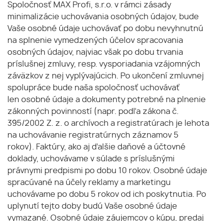
Spoločnosť MAX Profi, s.r.o. v rámci zásady
minimalizácie uchovávania osobných údajov, bude
Vaše osobné údaje uchovávať po dobu nevyhnutnú
na splnenie vymedzených účelov spracovania
osobných údajov, najviac však po dobu trvania
príslušnej zmluvy, resp. vysporiadania vzájomných
záväzkov z nej vyplývajúcich. Po ukončení zmluvnej
spolupráce bude naša spoločnosť uchovávať
len osobné údaje a dokumenty potrebné na plnenie
zákonných povinností (napr. podľa zákona č.
395/2002 Z. z. o archívoch a registratúrach je lehota
na uchovávanie registratúrnych záznamov 5
rokov). Faktúry, ako aj ďalšie daňové a účtovné
doklady, uchovávame v súlade s príslušnými
právnymi predpismi po dobu 10 rokov. Osobné údaje
spracúvané na účely reklamy a marketingu
uchovávame po dobu 5 rokov od ich poskytnutia. Po
uplynutí tejto doby budú Vaše osobné údaje
vymazané. Osobné údaje záujemcov o kúpu, predaj