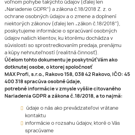
voľnom pohybe takýchto údajov (ďalej len
„Nariadenie GDPR“) a zákona č.18/2018 Z. z. o
ochrane osobných údajov a o zmene a doplnení
niektorých zákonov (ďalej len „zákon č.18/2018“),
poskytujeme informácie o spracúvaní osobných
údajov našich klientov, ku ktorému dochádza v
súvislosti so sprostredkovaním predaja, prenájmu
a kúpy nehnuteľností (realitná činnosť).
Účelom tohto dokumentu je poskytnúť Vám ako
dotknutej osobe, o ktorej spoločnosť
MAX Profi, s.r.o., Rakovo 158, 038 42 Rakovo, IČO: 45
400 318 spracúva osobné údaje,
potrebné informácie v zmysle vyššie citovaného
Nariadenia GDPR a zákona č.18/2018, a to najmä:
údaje o nás ako prevádzateľovi vrátane
kontaktu
informácie o rozsahu údajov, ktoré o Vás
spracúvame