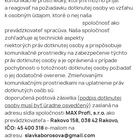
komunikačné prostriedky, ktorými možno prijať
a reagovať na požiadavku dotknutej osoby vo vzťahu
k osobným údajom, ktoré o nej naša
spoločnosť ako
prevádzkovateľ spracúva. Naša spoločnosť
zohľadňuje aj technické aspekty
niektorých práv dotknutej osoby a prispôsobuje
komunikačné prostriedky na zabezpečenie týchto
práv dotknutej osoby a je oprávnená v prípade
pochybnosti o totožnosti dotknutej osoby požiadať
o jej dodatočné overenie. Zmieňovanými
komunikačnými prostriedkami na uplatnenie práv
dotknutých osôb sú:
doporučená poštová zásielka
(podpis dotknutej
osoby musí byť úradne osvedčený
) zaslaná na
adresu sídla spoločnosti
MAX Profi, s.r.o.
ako
prevádzkovateľa -
Rakovo 158, 038 42 Rakovo,
IČO: 45 400 318
e-mailom na
adresu:
slavkaborosova@gmail.com