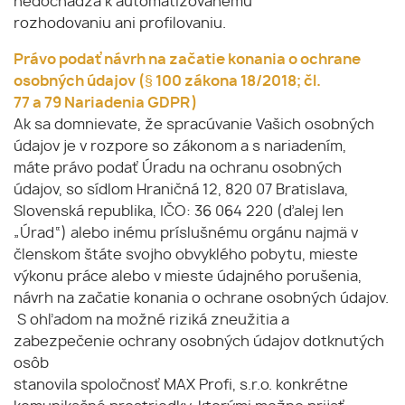
nedochádza k automatizovanému
rozhodovaniu ani profilovaniu.
Právo podať návrh na začatie konania o ochrane
osobných údajov (§ 100 zákona 18/2018; čl.
77 a 79 Nariadenia GDPR)
Ak sa domnievate, že spracúvanie Vašich osobných
údajov je v rozpore so zákonom a s nariadením,
máte právo podať Úradu na ochranu osobných
údajov, so sídlom Hraničná 12, 820 07 Bratislava,
Slovenská republika, IČO: 36 064 220 (ďalej len
„Úrad“) alebo inému príslušnému orgánu najmä v
členskom štáte svojho obvyklého pobytu, mieste
výkonu práce alebo v mieste údajného porušenia,
návrh na začatie konania o ochrane osobných údajov.
S ohľadom na možné riziká zneužitia a
zabezpečenie ochrany osobných údajov dotknutých
osôb
stanovila spoločnosť MAX Profi, s.r.o. konkrétne