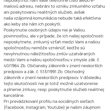
neposkytnúť nám Vaše telefónne číslo alebo e-
mailovú adresu, nebráni to vzniku zmluvného vzťahu
ani poskytovaniu realitných služieb, avšak
naša vzájomná komunikácia nebude taká efektívna
ako keby ste nám ich poskytli.
Poskytnutie osobných údajov nie je Vašou
povinnosťou, ale v prípade, že ich našej spoločnosti
neposkytnete, zmluvný vzťah medzi Vami a našou
spoločnosťou nemôže vzniknúť, keďže sú
nevyhnutnou náležitosťou zmlúv uzatváraných
medzi Vami a našou spoločnosťou v zmysle zák. č.
40/1964 Zb. Občiansky zákonník v znení neskorších
predpisov a zák. č. 513/1991 Zb. Obchodný
zákonník v znení neskorších predpisov. V dôsledku
tejto skutočnosti nie je totiž možné uzatvorenie
a plnenie zmluvy, resp. poskytnutie služieb realitnej
kancelárie.
Pri prevádzkovaní profilu na sociálnych sieťach
(Facebook, Instagram, Youtube) je našim záujmom