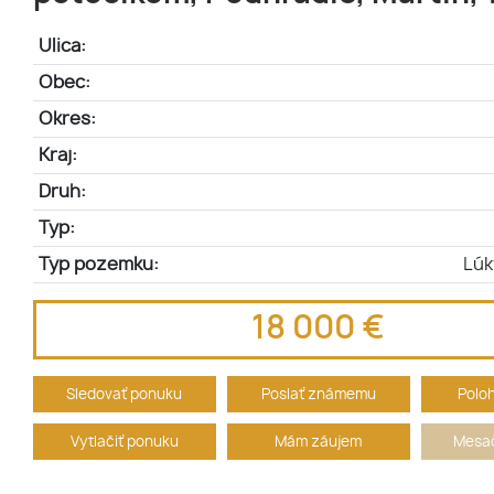
Ulica:
Obec:
Okres:
Kraj:
Druh:
Typ:
Typ pozemku:
Lúk
18 000 €
Sledovať ponuku
Poslať známemu
Polo
Vytlačiť ponuku
Mám záujem
Mesač