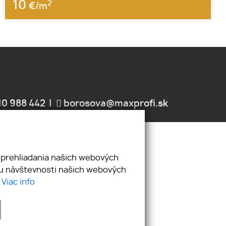
10
2
€/m
10 988 442
borosova@maxprofi.sk
MAČNÝ PORIADOK
 prehliadania našich webových
zu návštevnosti našich webových
.
Viac info