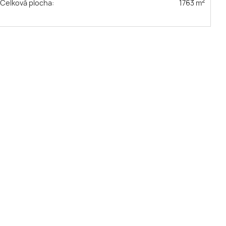
2
Celková plocha:
1763 m