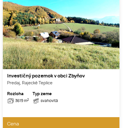
Investičný pozemok v obci Zbyňov
Predaj, Rajecké Teplice
Rozloha
Typ zeme
2
3619 m
svahovitá
Cena