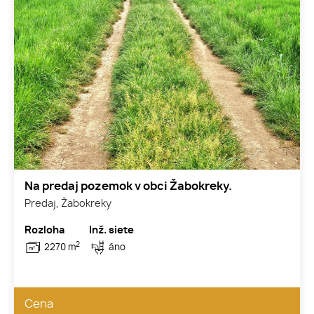
Na predaj pozemok v obci Žabokreky.
Predaj, Žabokreky
Rozloha
Inž. siete
2
2270 m
áno
Cena