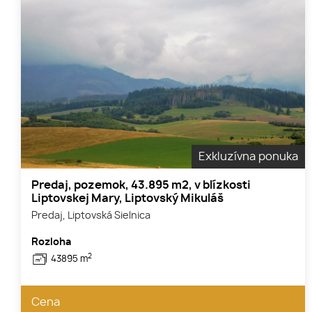
Exkluzívna ponuka
Predaj, pozemok, 43.895 m2, v blízkosti
Liptovskej Mary, Liptovský Mikuláš
Predaj, Liptovská Sielnica
Rozloha
2
43895 m
Cena