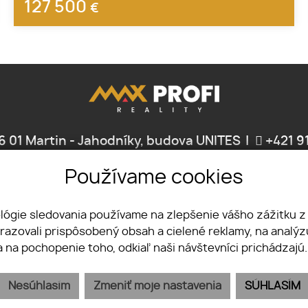
127 500
€
6 01 Martin - Jahodníky, budova UNITES
+421 9
Používame cookies
ĽNOSTI
SLUŽBY
NÁŠ TÍM
KONTAKT
GDPR
COOKIES
REKLA
ológie sledovania používame na zlepšenie vášho zážitku z
brazovali prispôsobený obsah a cielené reklamy, na analý
a na pochopenie toho, odkiaľ naši návštevníci prichádzajú
Nesúhlasím
Zmeniť moje nastavenia
SÚHLASÍM
webex.digital
-
REALVIA.sk