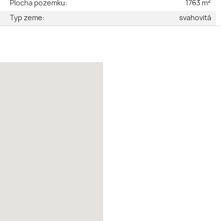
2
e
Plocha pozemku:
1763 m
é
Typ zeme:
svahovitá