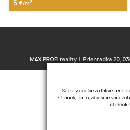
5
2
€/m
MAX PROFI reality
Priehradka 20, 03
ÚVOD
NEHNUTE
Súbory cookie a ďalšie techn
stránok, na to, aby sme vám zo
stránok 