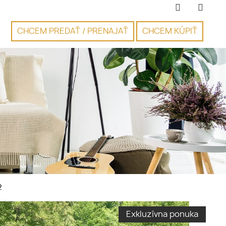
CHCEM PREDAŤ / PRENAJAŤ
CHCEM KÚPIŤ
2
Exkluzívna ponuka