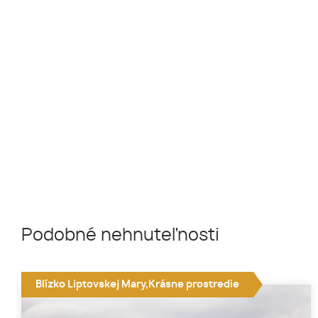
Podobné nehnuteľnosti
Blízko Liptovskej Mary,Krásne prostredie