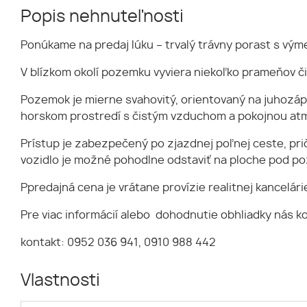
Popis nehnuteľnosti
Ponúkame na predaj lúku – trvalý trávny porast s výme
V blízkom okolí pozemku vyviera niekoľko prameňov čis
Pozemok je mierne svahovitý, orientovaný na juhozáp
horskom prostredí s čistým vzduchom a pokojnou at
Prístup je zabezpečený po zjazdnej poľnej ceste, p
vozidlo je možné pohodlne odstaviť na ploche pod 
Ppredajná cena je vrátane provízie realitnej kancelár
Pre viac informácií alebo dohodnutie obhliadky nás k
kontakt: 0952 036 941, 0910 988 442
Vlastnosti