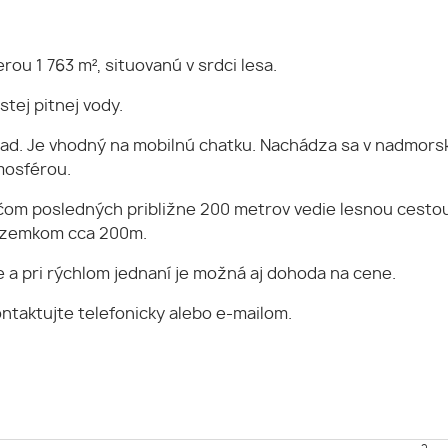
rou 1 763 m², situovanú v srdci lesa.
tej pitnej vody.
ad. Je vhodný na mobilnú chatku. Nachádza sa v nadmorsk
mosférou.
ričom posledných približne 200 metrov vedie lesnou cest
pozemkom cca 200m.
ie a pri rýchlom jednaní je možná aj dohoda na cene.
ontaktujte telefonicky alebo e-mailom.