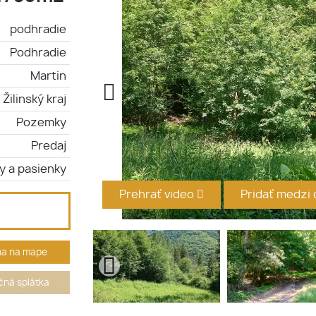
podhradie
Podhradie
Martin
Žilinský kraj
Pozemky
Predaj
y a pasienky
Prehrať video
Pridať medzi
ha na mape
ná splátka