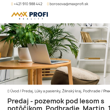
+421 910 988 442
borosova@maxprofi.sk
Úvod
/
Predaj, Lúky a pasienky, Žilinský kraj, Podhradie
/
Pred
Predaj - pozemok pod lesom s
potôčikom, Podhradie, Martin,