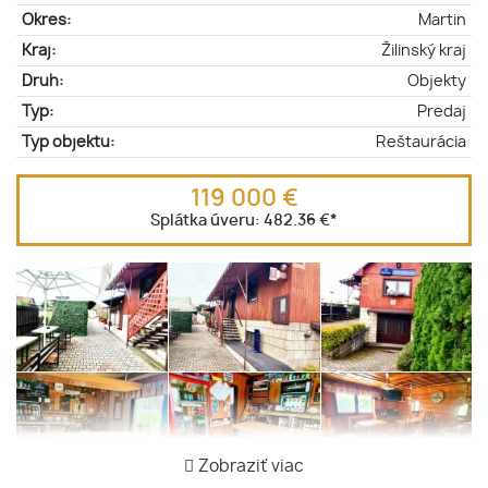
Okres:
Martin
Kraj:
Žilinský kraj
Druh:
Objekty
Typ:
Predaj
Typ objektu:
Reštaurácia
119 000 €
Splátka úveru:
482.36 €
*
Zobraziť viac