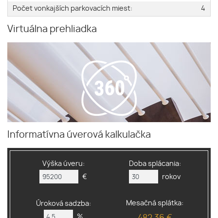
Počet vonkajších parkovacích miest:
4
Virtuálna prehliadka
Informatívna úverová kalkulačka
Výška úveru:
Doba splácania:
€
rokov
Mesačná splátka:
Úroková sadzba:
%