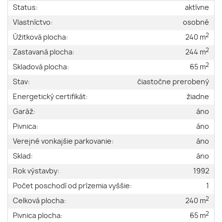
Status:
aktívne
Vlastníctvo:
osobné
2
Úžitková plocha:
240 m
2
Zastavaná plocha:
244 m
2
Skladová plocha:
65 m
Stav:
čiastočne prerobený
Energetický certifikát:
žiadne
Garáž:
áno
Pivnica:
áno
Verejné vonkajšie parkovanie:
áno
Sklad:
áno
Rok výstavby:
1992
Počet poschodí od prízemia vyššie:
1
2
Celková plocha:
240 m
2
Pivnica plocha:
65 m