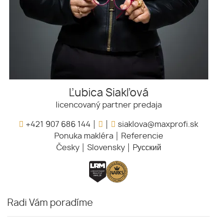
Ľubica Siakľová
licencovaný partner predaja
+421 907 686 144
siaklova@maxprofi.sk
Ponuka makléra
Referencie
Česky
Slovensky
Pусский
Radi Vám poradíme