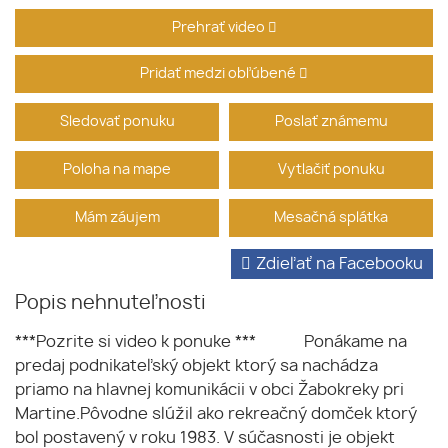
Prehrať video
Pridať medzi obľúbené
Sledovať ponuku
Poslať známemu
Poloha na mape
Vytlačiť ponuku
Mám záujem
Mesačná splátka
Zdieľať na Facebooku
Popis nehnuteľnosti
***Pozrite si video k ponuke *** Ponákame na
predaj podnikateľský objekt ktorý sa nachádza
priamo na hlavnej komunikácii v obci Žabokreky pri
Martine.Pôvodne slúžil ako rekreačný domček ktorý
bol postavený v roku 1983. V súčasnosti je objekt