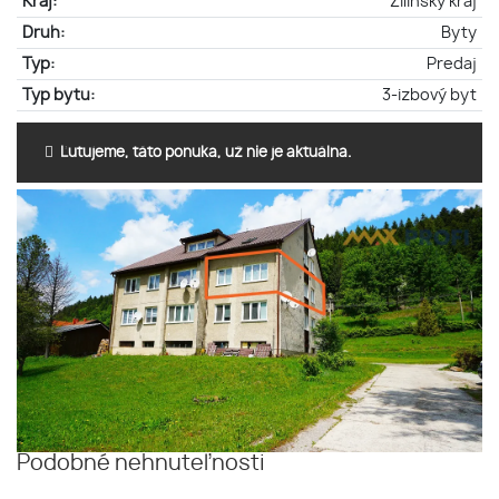
Kraj:
Žilinský kraj
Druh:
Byty
Typ:
Predaj
Typ bytu:
3-izbový byt
Ľutujeme, táto ponuka, už nie je aktuálna.
Podobné nehnuteľnosti