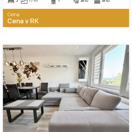
3
77 m
1
áno
áno
Cena
Cena v RK