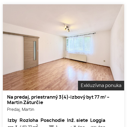
Exkluzívna ponuka
Na predaj, priestranný 3(4)-izbový byt 77 m² –
Martin Záturčie
Predaj, Martin
Izby
Rozloha
Poschodie
Inž. siete
Loggia
2