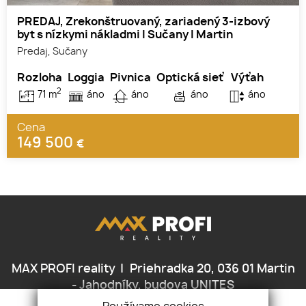
PREDAJ, Zrekonštruovaný, zariadený 3-izbový
byt s nízkymi nákladmi I Sučany I Martin
Predaj, Sučany
Rozloha
Loggia
Pivnica
Optická sieť
Výťah
2
71 m
áno
áno
áno
áno
Cena
149 500
€
MAX PROFI reality
Priehradka 20, 036 01 Martin
- Jahodníky, budova UNITES
+421 910 988 442
borosova@maxprofi.sk